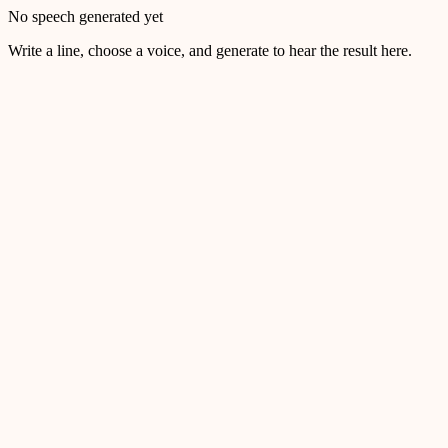
No speech generated yet
Write a line, choose a voice, and generate to hear the result here.
AI Voice Studio
MuseGen Text to Speech Generator
Create natural AI voice audio from written scripts. MuseGen helps
creators turn narration, dialogue, ads, podcast notes, and video
hooks into playable speech with voice selection, language controls,
character-based credits, and export-ready results.