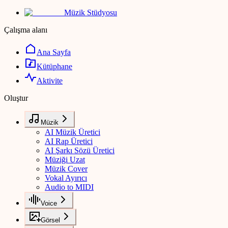
Müzik Stüdyosu
Çalışma alanı
Ana Sayfa
Kütüphane
Aktivite
Oluştur
Müzik
AI Müzik Üretici
AI Rap Üretici
AI Şarkı Sözü Üretici
Müziği Uzat
Müzik Cover
Vokal Ayırıcı
Audio to MIDI
Voice
Görsel