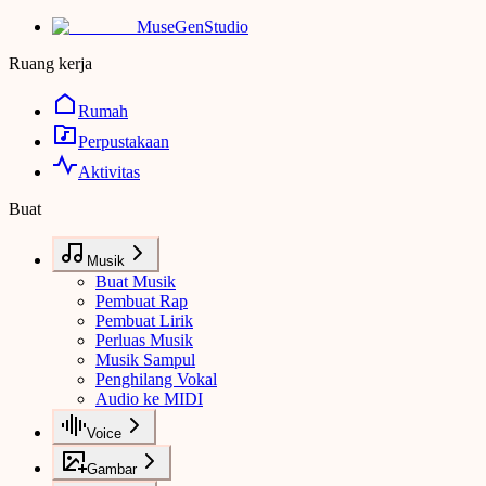
MuseGen
Studio
Ruang kerja
Rumah
Perpustakaan
Aktivitas
Buat
Musik
Buat Musik
Pembuat Rap
Pembuat Lirik
Perluas Musik
Musik Sampul
Penghilang Vokal
Audio ke MIDI
Voice
Gambar