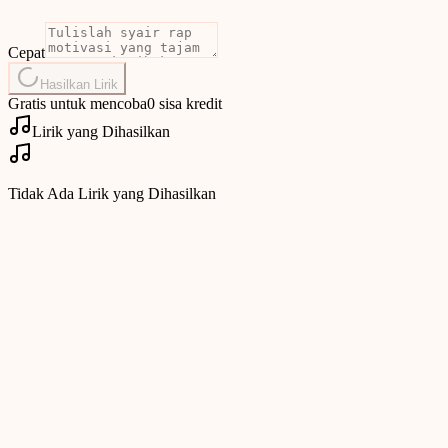
Cepat
Hasilkan Lirik
Gratis untuk mencoba
0 sisa kredit
Lirik yang Dihasilkan
Tidak Ada Lirik yang Dihasilkan
Ruang Kontrol Lirik
MuseGen Gratis AI Pembuat Lirik
Masukkan perintah, jelaskan irama Anda, dan saksikan pembuat
lirik AI gratis yang membuat bait, hook, dan bridge yang dapat
Anda edit saat itu juga.