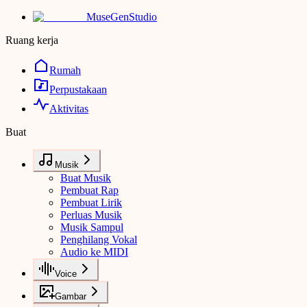
MuseGen
Studio
Ruang kerja
Rumah
Perpustakaan
Aktivitas
Buat
Musik
Buat Musik
Pembuat Rap
Pembuat Lirik
Perluas Musik
Musik Sampul
Penghilang Vokal
Audio ke MIDI
Voice
Gambar