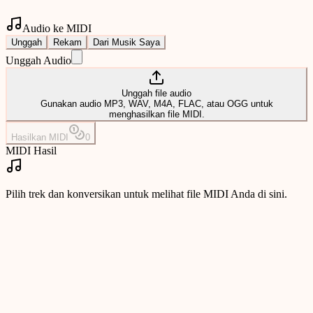
Audio ke MIDI
Unggah
Rekam
Dari Musik Saya
Unggah Audio
Unggah file audio
Gunakan audio MP3, WAV, M4A, FLAC, atau OGG untuk
menghasilkan file MIDI.
Hasilkan MIDI
0
MIDI Hasil
Pilih trek dan konversikan untuk melihat file MIDI Anda di sini.
Konverter Audio ke MIDI Gratis
Konversikan audio yang diunggah, rekaman mikrofon, atau trek dari
perpustakaan musik Anda menjadi file MIDI yang dapat diunduh.
MuseGen membantu produser, penulis lagu, dan pendidik
mengubah melodi menjadi data nada yang dapat diedit dalam