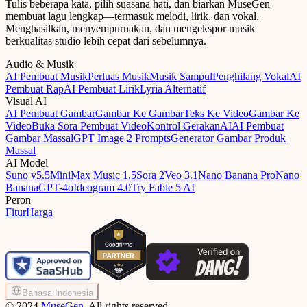
Tulis beberapa kata, pilih suasana hati, dan biarkan MuseGen
membuat lagu lengkap—termasuk melodi, lirik, dan vokal.
Menghasilkan, menyempurnakan, dan mengekspor musik
berkualitas studio lebih cepat dari sebelumnya.
Audio & Musik
AI Pembuat Musik
Perluas Musik
Musik Sampul
Penghilang Vokal
AI
Pembuat Rap
AI Pembuat Lirik
Lyria Alternatif
Visual AI
AI Pembuat Gambar
Gambar Ke Gambar
Teks Ke Video
Gambar Ke
Video
Buka Sora Pembuat Video
Kontrol GerakanAI
AI Pembuat
Gambar Massal
GPT Image 2 Prompts
Generator Gambar Produk
Massal
AI Model
Suno v5.5
MiniMax Music 1.5
Sora 2
Veo 3.1
Nano Banana Pro
Nano
Banana
GPT-4o
Ideogram 4.0
Try Fable 5 AI
Peron
Fitur
Harga
Bahasa Indonesia
©
2024
MuseGen
, All rights reserved