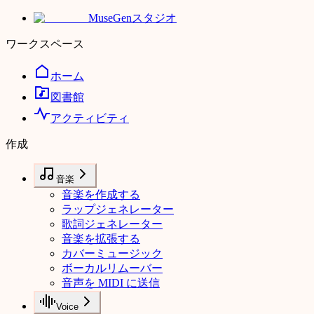
MuseGen
スタジオ
ワークスペース
ホーム
図書館
アクティビティ
作成
音楽
音楽を作成する
ラップジェネレーター
歌詞ジェネレーター
音楽を拡張する
カバーミュージック
ボーカルリムーバー
音声を MIDI に送信
Voice