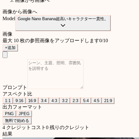
画像から画像へ
画像から画像へ
Model
Google Nano Banana
超高いキャラクター一貫性。
画像
最大 10 枚の参照画像をアップロードします
0
/
10
+
追加
プロンプト
アスペクト比
1:1
9:16
16:9
3:4
4:3
3:2
2:3
5:4
4:5
21:9
出力フォーマット
PNG
JPEG
無料で始める
4 クレジットコスト
0 残りのクレジット
結果