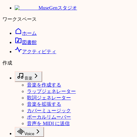
MuseGen
スタジオ
ワークスペース
ホーム
図書館
アクティビティ
作成
音楽
音楽を作成する
ラップジェネレーター
歌詞ジェネレーター
音楽を拡張する
カバーミュージック
ボーカルリムーバー
音声を MIDI に送信
Voice