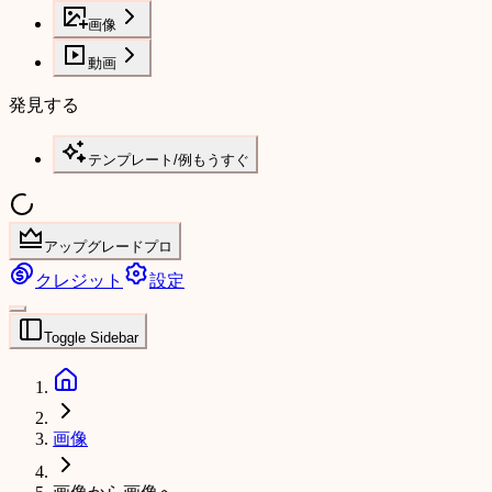
画像
動画
発見する
テンプレート/例
もうすぐ
アップグレードプロ
クレジット
設定
Toggle Sidebar
画像