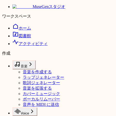
MuseGen
スタジオ
ワークスペース
ホーム
図書館
アクティビティ
作成
音楽
音楽を作成する
ラップジェネレーター
歌詞ジェネレーター
音楽を拡張する
カバーミュージック
ボーカルリムーバー
音声を MIDI に送信
Voice