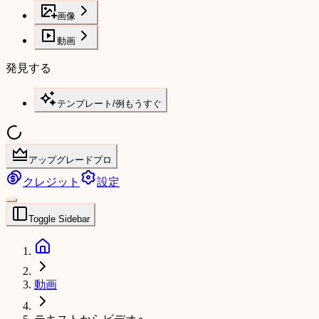
画像
動画
発見する
テンプレート/例
もうすぐ
アップグレードプロ
クレジット
設定
Toggle Sidebar
動画